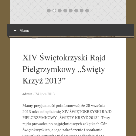
Menu
Skip
to
content
XIV Świętokrzyski Rajd
Pielgrzymkowy „Święty
Krzyż 2013”
admin
/
24 lipca 2013
Mamy przyjemność poinformować, że 28 września
2013 roku odbędzie się XIV ŚWIĘTOKRZYSKI RAJD
PIELGRZYMKOWY „ŚWIĘTY KRZYŻ 2013”. Trasy
rajdu prowadzą po najpiękniejszych zakątkach Gór
Świętokrzyskich, a jego zakończenie i spotkanie
wszystkich turystów-pielgrzymów odbędzie się w