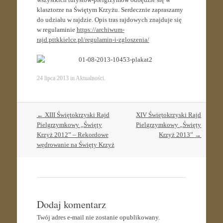
klasztorze na Świętym Krzyżu. Serdecznie zapraszamy
do udziału w rajdzie. Opis tras rajdowych znajduje się
w regulaminie
https://archiwum-
rajd.pttkkielce.pl/regulamin-i-zgloszenia/
24 lipca 2013
in
Aktualności
.
Post
←
XIII Świętokrzyski Rajd
XIV Świętokrzyski Rajd
navigation
Pielgrzymkowy „Święty
Pielgrzymkowy „Święty
Krzyż 2012” – Rekordowe
Krzyż 2013”
→
wędrowanie na Święty Krzyż
Dodaj komentarz
Twój adres e-mail nie zostanie opublikowany.