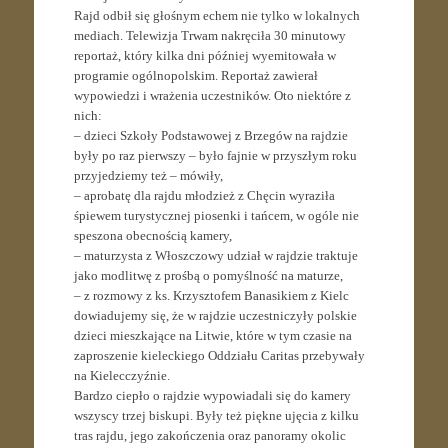
Rajd odbił się głośnym echem nie tylko w lokalnych
mediach. Telewizja Trwam nakręciła 30 minutowy
reportaż, który kilka dni później wyemitowała w
programie ogólnopolskim. Reportaż zawierał
wypowiedzi i wrażenia uczestników. Oto niektóre z
nich:
– dzieci Szkoły Podstawowej z Brzegów na rajdzie
były po raz pierwszy – było fajnie w przyszłym roku
przyjedziemy też – mówiły,
– aprobatę dla rajdu młodzież z Chęcin wyraziła
śpiewem turystycznej piosenki i tańcem, w ogóle nie
speszona obecnością kamery,
– maturzysta z Włoszczowy udział w rajdzie traktuje
jako modlitwę z prośbą o pomyślność na maturze,
– z rozmowy z ks. Krzysztofem Banasikiem z Kielc
dowiadujemy się, że w rajdzie uczestniczyły polskie
dzieci mieszkające na Litwie, które w tym czasie na
zaproszenie kieleckiego Oddziału Caritas przebywały
na Kielecczyźnie.
Bardzo ciepło o rajdzie wypowiadali się do kamery
wszyscy trzej biskupi. Były też piękne ujęcia z kilku
tras rajdu, jego zakończenia oraz panoramy okolic