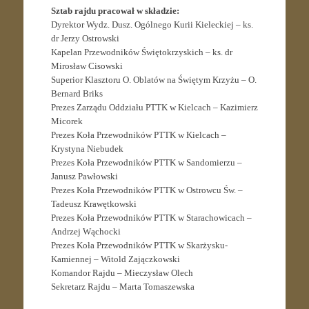
Sztab rajdu pracował w składzie:
Dyrektor Wydz. Dusz. Ogólnego Kurii Kieleckiej – ks.
dr Jerzy Ostrowski
Kapelan Przewodników Świętokrzyskich – ks. dr
Mirosław Cisowski
Superior Klasztoru O. Oblatów na Świętym Krzyżu – O.
Bernard Briks
Prezes Zarządu Oddziału PTTK w Kielcach – Kazimierz
Micorek
Prezes Koła Przewodników PTTK w Kielcach –
Krystyna Niebudek
Prezes Koła Przewodników PTTK w Sandomierzu –
Janusz Pawłowski
Prezes Koła Przewodników PTTK w Ostrowcu Św. –
Tadeusz Krawętkowski
Prezes Koła Przewodników PTTK w Starachowicach –
Andrzej Wąchocki
Prezes Koła Przewodników PTTK w Skarżysku-
Kamiennej – Witold Zajączkowski
Komandor Rajdu – Mieczysław Olech
Sekretarz Rajdu – Marta Tomaszewska