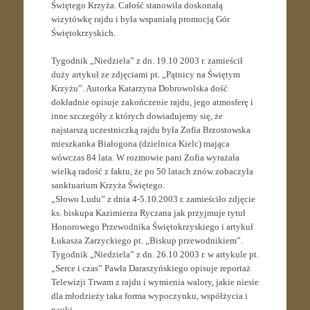
Świętego Krzyża. Całość stanowiła doskonałą
wizytówkę rajdu i była wspaniałą promocją Gór
Świętokrzyskich.
Tygodnik „Niedziela” z dn. 19.10 2003 r. zamieścił
duży artykuł ze zdjęciami pt. „Pątnicy na Świętym
Krzyżu”. Autorka Katarzyna Dobrowolska dość
dokładnie opisuje zakończenie rajdu, jego atmosferę i
inne szczegóły z których dowiadujemy się, że
najstarszą uczestniczką rajdu była Zofia Brzostowska
mieszkanka Białogona (dzielnica Kielc) mająca
wówczas 84 lata. W rozmowie pani Zofia wyrażała
wielką radość z faktu, że po 50 latach znów zobaczyła
sanktuarium Krzyża Świętego.
„Słowo Ludu” z dnia 4-5.10.2003 r. zamieściło zdjęcie
ks. biskupa Kazimierza Ryczana jak przyjmuje tytuł
Honorowego Przewodnika Świętokrzyskiego i artykuł
Łukasza Zarzyckiego pt. „Biskup przewodnikiem”.
Tygodnik „Niedziela” z dn. 26.10.2003 r. w artykule pt.
„Serce i czas” Pawła Daraszyńskiego opisuje reportaż
Telewizji Trwam z rajdu i wymienia walory, jakie niesie
dla młodzieży taka forma wypoczynku, współżycia i
nauki.