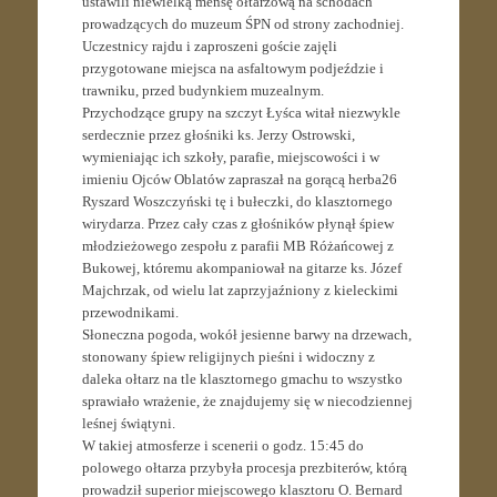
ustawili niewielką mensę ołtarzową na schodach
prowadzących do muzeum ŚPN od strony zachodniej.
Uczestnicy rajdu i zaproszeni goście zajęli
przygotowane miejsca na asfaltowym podjeździe i
trawniku, przed budynkiem muzealnym.
Przychodzące grupy na szczyt Łyśca witał niezwykle
serdecznie przez głośniki ks. Jerzy Ostrowski,
wymieniając ich szkoły, parafie, miejscowości i w
imieniu Ojców Oblatów zapraszał na gorącą herba26
Ryszard Woszczyński tę i bułeczki, do klasztornego
wirydarza. Przez cały czas z głośników płynął śpiew
młodzieżowego zespołu z parafii MB Różańcowej z
Bukowej, któremu akompaniował na gitarze ks. Józef
Majchrzak, od wielu lat zaprzyjaźniony z kieleckimi
przewodnikami.
Słoneczna pogoda, wokół jesienne barwy na drzewach,
stonowany śpiew religijnych pieśni i widoczny z
daleka ołtarz na tle klasztornego gmachu to wszystko
sprawiało wrażenie, że znajdujemy się w niecodziennej
leśnej świątyni.
W takiej atmosferze i scenerii o godz. 15:45 do
polowego ołtarza przybyła procesja prezbiterów, którą
prowadził superior miejscowego klasztoru O. Bernard