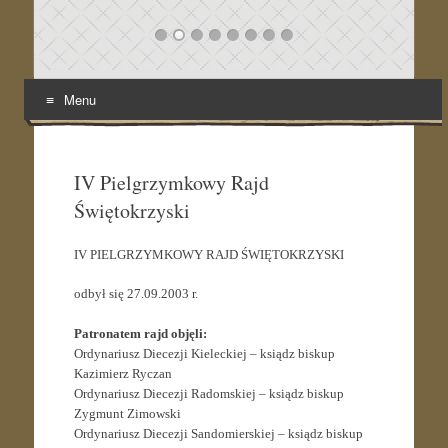
Menu
Skip
to
content
IV Pielgrzymkowy Rajd
Świętokrzyski
IV PIELGRZYMKOWY RAJD ŚWIĘTOKRZYSKI
odbył się 27.09.2003 r.
Patronatem rajd objęli:
Ordynariusz Diecezji Kieleckiej – ksiądz biskup
Kazimierz Ryczan
Ordynariusz Diecezji Radomskiej – ksiądz biskup
Zygmunt Zimowski
Ordynariusz Diecezji Sandomierskiej – ksiądz biskup