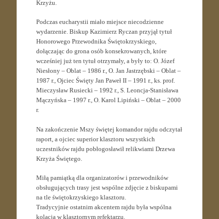
Krzyżu.
Podczas eucharystii miało miejsce niecodzienne
wydarzenie. Biskup Kazimierz Ryczan przyjął tytuł
Honorowego Przewodnika Świętokrzyskiego,
dołączając do grona osób konsekrowanych, które
wcześniej już ten tytuł otrzymały, a były to: O. Józef
Niesłony – Oblat – 1986 r., O. Jan Jastrzębski – Oblat –
1987 r., Ojciec Święty Jan Paweł II – 1991 r., ks. prof.
Mieczysław Rusiecki – 1992 r., S. Leoncja-Stanisława
Mączyńska – 1997 r., O. Karol Lipiński – Oblat – 2000
r.
Na zakończenie Mszy świętej komandor rajdu odczytał
raport, a ojciec superior klasztoru wszystkich
uczestników rajdu pobłogosławił relikwiami Drzewa
Krzyża Świętego.
Miłą pamiątką dla organizatorów i przewodników
obsługujących trasy jest wspólne zdjęcie z biskupami
na tle świętokrzyskiego klasztoru.
Tradycyjnie ostatnim akcentem rajdu była wspólna
kolacja w klasztornym refektarzu.