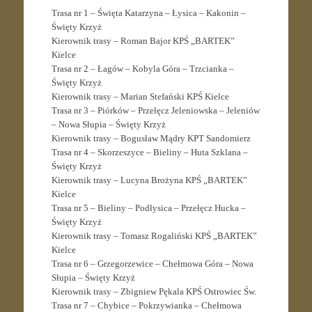
Trasa nr 1 – Święta Katarzyna – Łysica – Kakonin –
Święty Krzyż
Kierownik trasy – Roman Bajor KPŚ „BARTEK”
Kielce
Trasa nr 2 – Łagów – Kobyla Góra – Trzcianka –
Święty Krzyż
Kierownik trasy – Marian Stefański KPŚ Kielce
Trasa nr 3 – Piórków – Przełęcz Jeleniowska – Jeleniów
– Nowa Słupia – Święty Krzyż
Kierownik trasy – Bogusław Mądry KPT Sandomierz
Trasa nr 4 – Skorzeszyce – Bieliny – Huta Szklana –
Święty Krzyż
Kierownik trasy – Lucyna Brożyna KPŚ „BARTEK”
Kielce
Trasa nr 5 – Bieliny – Podłysica – Przełęcz Hucka –
Święty Krzyż
Kierownik trasy – Tomasz Rogaliński KPŚ „BARTEK”
Kielce
Trasa nr 6 – Grzegorzewice – Chełmowa Góra – Nowa
Słupia – Święty Krzyż
Kierownik trasy – Zbigniew Pękala KPŚ Ostrowiec Św.
Trasa nr 7 – Chybice – Pokrzywianka – Chełmowa