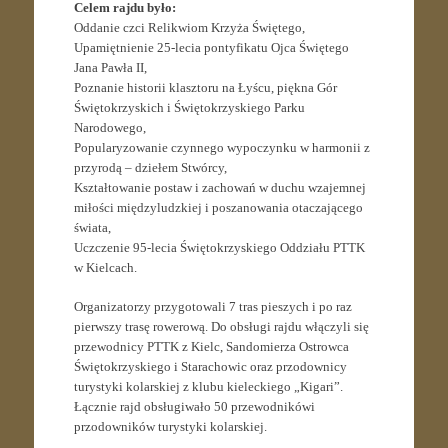
Celem rajdu było:
Oddanie czci Relikwiom Krzyża Świętego,
Upamiętnienie 25-lecia pontyfikatu Ojca Świętego
Jana Pawła II,
Poznanie historii klasztoru na Łyścu, piękna Gór
Świętokrzyskich i Świętokrzyskiego Parku
Narodowego,
Popularyzowanie czynnego wypoczynku w harmonii z
przyrodą – dziełem Stwórcy,
Kształtowanie postaw i zachowań w duchu wzajemnej
miłości międzyludzkiej i poszanowania otaczającego
świata,
Uczczenie 95-lecia Świętokrzyskiego Oddziału PTTK
w Kielcach.
Organizatorzy przygotowali 7 tras pieszych i po raz
pierwszy trasę rowerową. Do obsługi rajdu włączyli się
przewodnicy PTTK z Kielc, Sandomierza Ostrowca
Świętokrzyskiego i Starachowic oraz przodownicy
turystyki kolarskiej z klubu kieleckiego „Kigari”.
Łącznie rajd obsługiwało 50 przewodnikówi
przodowników turystyki kolarskiej.