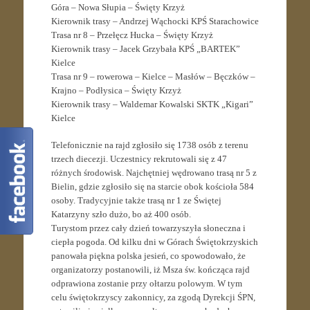
Góra – Nowa Słupia – Święty Krzyż
Kierownik trasy – Andrzej Wąchocki KPŚ Starachowice
Trasa nr 8 – Przełęcz Hucka – Święty Krzyż
Kierownik trasy – Jacek Grzybała KPŚ „BARTEK”
Kielce
Trasa nr 9 – rowerowa – Kielce – Masłów – Bęczków –
Krajno – Podłysica – Święty Krzyż
Kierownik trasy – Waldemar Kowalski SKTK „Kigari”
Kielce
Telefonicznie na rajd zgłosiło się 1738 osób z terenu
trzech diecezji. Uczestnicy rekrutowali się z 47
różnych środowisk. Najchętniej wędrowano trasą nr 5 z
Bielin, gdzie zgłosiło się na starcie obok kościoła 584
osoby. Tradycyjnie także trasą nr 1 ze Świętej
Katarzyny szło dużo, bo aż 400 osób.
Turystom przez cały dzień towarzyszyła słoneczna i
ciepła pogoda. Od kilku dni w Górach Świętokrzyskich
panowała piękna polska jesień, co spowodowało, że
organizatorzy postanowili, iż Msza św. kończąca rajd
odprawiona zostanie przy ołtarzu polowym. W tym
celu świętokrzyscy zakonnicy, za zgodą Dyrekcji ŚPN,