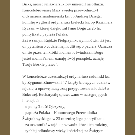
Briks, niosąc relikwiarz, który umieścił na ołtarzu.
Koncelebrowanej Mszy świętej przewodniczył
ordynariusz sandomierski ks. bp Andrzej Dzięga,
homilię wygłosił ordynariusz kielecki ks. bp Kazimierz
Ryczan, w której dziękował Panu Bogu za 25 lat
pontyfikatu papieża Polaka.
Zaś o samym Rajdzie Pielgrzymkowym mówił, „iż jest
on pytaniem o codzienną modlitwę, o pacierz. Oznacza
on, że przez ten krótki moment oświadczam Bogu:
jesteś moim Panem, uznaję Twój porządek, uznaję
Twoje Boskie prawo”.
W koncelebrze uczestniczył ordynariusz radomski ks.
bp Zygmunt Zimowski i 47 księży biorących udział w
rajdzie, a oprawę muzyczną przygotowała młodzież z
Bukowej. Eucharystię sprawowano w następujących
intencjach:
– o pomyślność Ojczyzny,
– papieża Polaka – Honorowego Przewodnika
Świętokrzyskiego w 25 rocznicę Jego pontyfikatu,
– za uczestników rajdu, przewodników i ich rodziny,
– rychłej odbudowy wieży kościelnej na Świętym