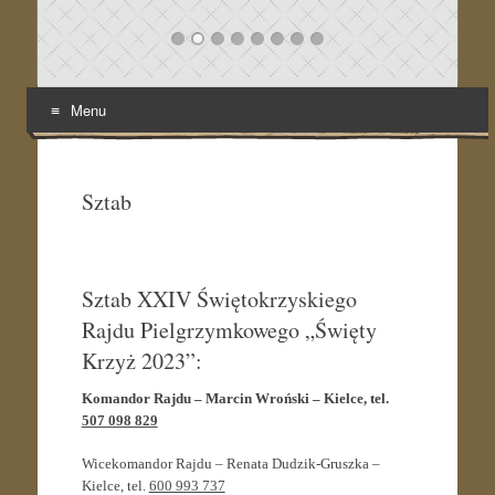
Menu
Skip
to
content
Sztab
Sztab XXIV Świętokrzyskiego
Rajdu Pielgrzymkowego „Święty
Krzyż 2023”:
Komandor Rajdu – Marcin Wroński – Kielce, tel.
507 098 829
Wicekomandor Rajdu – Renata Dudzik-Gruszka –
Kielce, tel.
600 993 737