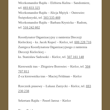
Wicekomandor Rajdu – Elżbieta Kulita – Sandomierz,
tel.
693 833 325
Wicekomandor Rajdu – Alicja Mężyk – Ostrowiec
Świętokrzyski, tel.
503 535 469
Wicekomandor Rajdu – Barbara Krynicka – Radom,
tel.
516 242 602
Koordynator Organizacyjny z ramienia Diecezji
Kieleckiej – ks. Jacek Kopeć – Kielce, tel.
606 228 716
Zastępca Koordynatora Organizacyjnego z ramienia
Diecezji Kieleckiej –
ks. Stanisław Sadowski – Kielce, tel.
507 161 148
Kierownik tras – Zbigniew Borowiec – Kielce, tel.
504
707 811
Z-ca kierownika tras – Maciej Feldman – Kielce
Rzecznik prasowy – Łukasz Zarzycki – Kielce, tel.
693
230 238
Sekretarz Rajdu – Paweł Jarosz – Kielce