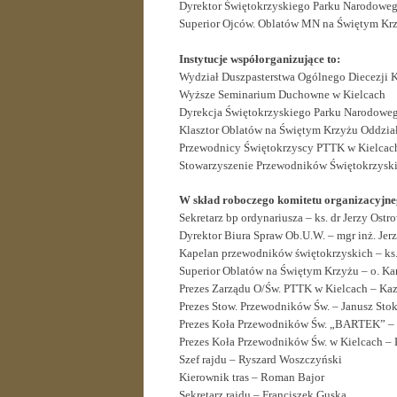
Dyrektor Świętokrzyskiego Parku Narodowego
Superior Ojców. Oblatów MN na Świętym Krzy
Instytucje współorganizujące to:
Wydział Duszpasterstwa Ogólnego Diecezji 
Wyższe Seminarium Duchowne w Kielcach
Dyrekcja Świętokrzyskiego Parku Narodowe
Klasztor Oblatów na Świętym Krzyżu Oddzia
Przewodnicy Świętokrzyscy PTTK w Kielcac
Stowarzyszenie Przewodników Świętokrzyski
W skład roboczego komitetu organizacyjneg
Sekretarz bp ordynariusza – ks. dr Jerzy Ostr
Dyrektor Biura Spraw Ob.U.W. – mgr inż. Jer
Kapelan przewodników świętokrzyskich – ks.
Superior Oblatów na Świętym Krzyżu – o. Kar
Prezes Zarządu O/Św. PTTK w Kielcach – Ka
Prezes Stow. Przewodników Św. – Janusz Sto
Prezes Koła Przewodników Św. „BARTEK” –
Prezes Koła Przewodników Św. w Kielcach –
Szef rajdu – Ryszard Woszczyński
Kierownik tras – Roman Bajor
Sekretarz rajdu – Franciszek Guska