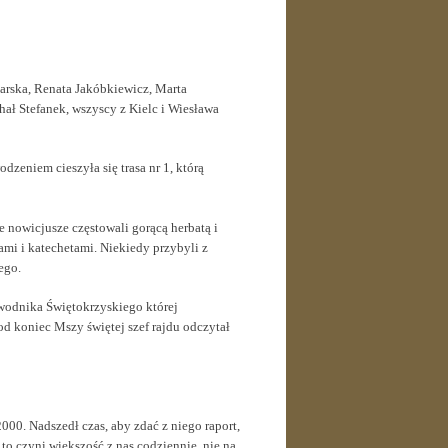
arska, Renata Jakóbkiewicz, Marta
ał Stefanek, wszyscy z Kielc i Wiesława
dzeniem cieszyła się trasa nr 1, którą
 nowicjusze częstowali gorącą herbatą i
mi i katechetami. Niekiedy przybyli z
ego.
wodnika Świętokrzyskiego której
od koniec Mszy świętej szef rajdu odczytał
00. Nadszedł czas, aby zdać z niego raport,
 to czyni większość z nas codziennie, nie na