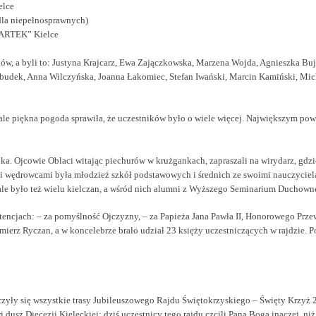
elce
(dla niepełnosprawnych)
BARTEK” Kielce
w, a byli to: Justyna Krajcarz, Ewa Zajączkowska, Marzena Wojda, Agnieszka Buj
budek, Anna Wilczyńska, Joanna Łakomiec, Stefan Iwański, Marcin Kamiński, Mich
, ale piękna pogoda sprawiła, że uczestników było o wiele więcej. Największym powo
ka. Ojcowie Oblaci witając piechurów w krużgankach, zapraszali na wirydarz, gdzie
i wędrowcami była młodzież szkół podstawowych i średnich ze swoimi nauczyciela
, ale było też wielu kielczan, a wśród nich alumni z Wyższego Seminarium Duchown
encjach: – za pomyślność Ojczyzny, – za Papieża Jana Pawła II, Honorowego Prze
mierz Ryczan, a w koncelebrze brało udział 23 księży uczestniczących w rajdzie. P
czyły się wszystkie trasy Jubileuszowego Rajdu Świętokrzyskiego – Święty Krzyż 20
dusz Diecezji Kieleckiej: dziś uczestnicy tego rajdu czcili Pana Boga inaczej, niż