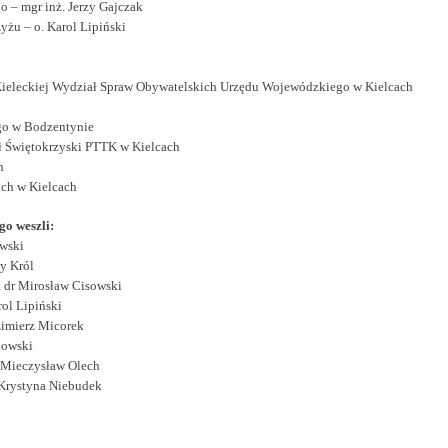
 – mgr inż. Jerzy Gajczak
żu – o. Karol Lipiński
Kieleckiej Wydział Spraw Obywatelskich Urzędu Wojewódzkiego w Kielcach
go w Bodzentynie
ł Świętokrzyski PTTK w Kielcach
h
ch w Kielcach
o weszli:
owski
zy Król
 dr Mirosław Cisowski
ol Lipiński
zimierz Micorek
kowski
 Mieczysław Olech
 Krystyna Niebudek