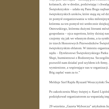
kolanach, ale w drodze, podziwiając i chwalą
Świętokrzyskie – udała się Panu Bogu najbar
świętokrzyskich uroków, które stają się od d
że pomysł zorganizowania w roku milenijnym 
któremu za ten pomysł też serdecznie dzięku
Ostrowskiego, któremu dużymi literami mów
gospodarza – ojca superiora, który dzisiaj na
czujemy się jak we własnym domu, a ta symbi
że trzech Honorowych Przewodników Świętokrz
świętokrzyskim oblatom. W imieniu organizat
rajdu – Dyrektorowi Świętokrzyskiego Parku
Słupi, burmistrzowi z Bodzentyna. Szczególn
pozwolił nam działać pod szyldem ich firmy,
wymienione, a wspierające nas w organizacji.
Bóg zapłać wam za to.”
Melduje Szef Rajdu Ryszard Woszczyński Świ
Po zakończeniu Mszy świętej o. Karol Lipińs
podziękował organizatorom za wspaniałą imp
29 września „Gazeta Wyborcza” artykułem Jan