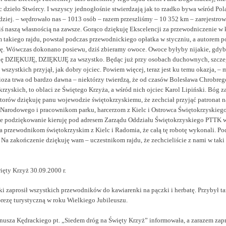
c dzieło Stwórcy. I wszyscy jednogłośnie stwierdzają jak to rzadko bywa wśród Pola
dziej. – wędrowało nas – 1013 osób – razem przeszliśmy – 10 352 km – zarejestro
ziś naszą własnością na zawsze. Gorąco dziękuję Ekscelencji za przewodniczenie w
takiego rajdu, powstał podczas przewodnickiego opłatka w styczniu, a autorem po
ję. Wówczas dokonano posiewu, dziś zbieramy owoce. Owoce byłyby nijakie, gdyby
ię DZIĘKUJĘ, DZIĘKUJĘ za wszystko. Będąc już przy osobach duchownych, szczeg
s wszystkich przyjął, jak dobry ojciec. Powiem więcej, teraz jest ku temu okazja, –
oza trwa od bardzo dawna – niektórzy twierdzą, że od czasów Bolesława Chrobreg
yskich, to oblaci ze Świętego Krzyża, a wśród nich ojciec Karol Lipiński. Bóg zap
orów dziękuję panu wojewodzie świętokrzyskiemu, że zechciał przyjąć patronat n
 Narodowego i pracownikom parku, harcerzom z Kielc i Ostrowca Świętokrzyskieg
e podziękowanie kieruję pod adresem Zarządu Oddziału Świętokrzyskiego PTTK w K
 a przewodnikom świętokrzyskim z Kielc i Radomia, że całą tę robotę wykonali. Po
 Na zakończenie dziękuję wam – uczestnikom rajdu, że zechcieliście z nami w taki
ęty Krzyż 30.09.2000 r.
ki zaprosił wszystkich przewodników do kawiarenki na pączki i herbatę. Przybył t
rezę turystyczną w roku Wielkiego Jubileuszu.
usza Kędrackiego pt. „Siedem dróg na Święty Krzyż” informowała, a zarazem zapr