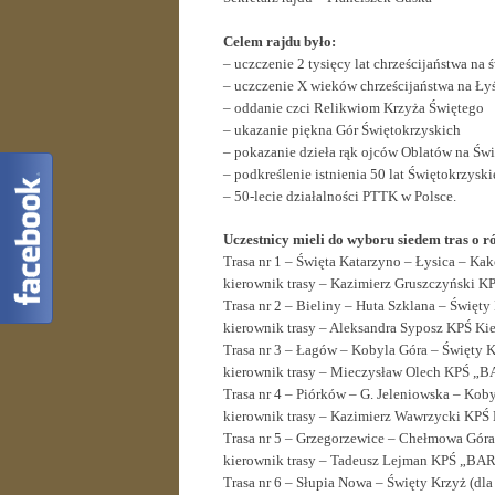
Celem rajdu było:
– uczczenie 2 tysięcy lat chrześcijaństwa na 
– uczczenie X wieków chrześcijaństwa na Ły
– oddanie czci Relikwiom Krzyża Świętego
– ukazanie piękna Gór Świętokrzyskich
– pokazanie dzieła rąk ojców Oblatów na Św
– podkreślenie istnienia 50 lat Świętokrzys
– 50-lecie działalności PTTK w Polsce.
Uczestnicy mieli do wyboru siedem tras o róż
Trasa nr 1 – Święta Katarzyno – Łysica – Ka
kierownik trasy – Kazimierz Gruszczyński K
Trasa nr 2 – Bieliny – Huta Szklana – Święty
kierownik trasy – Aleksandra Syposz KPŚ Kie
Trasa nr 3 – Łagów – Kobyla Góra – Święty 
kierownik trasy – Mieczysław Olech KPŚ „
Trasa nr 4 – Piórków – G. Jeleniowska – Kob
kierownik trasy – Kazimierz Wawrzycki KPŚ 
Trasa nr 5 – Grzegorzewice – Chełmowa Góra
kierownik trasy – Tadeusz Lejman KPŚ „BA
Trasa nr 6 – Słupia Nowa – Święty Krzyż (dl