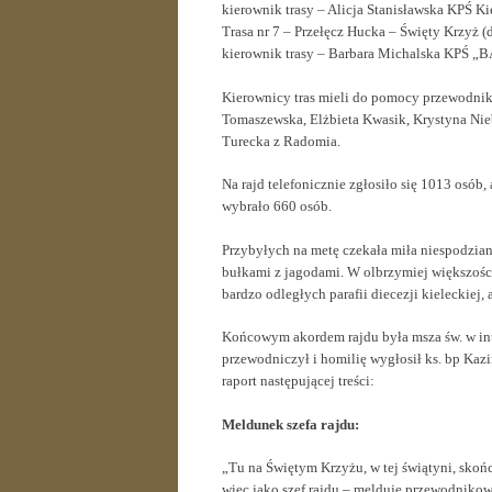
kierownik trasy – Alicja Stanisławska KPŚ Ki
Trasa nr 7 – Przełęcz Hucka – Święty Krzyż 
kierownik trasy – Barbara Michalska KPŚ „
Kierownicy tras mieli do pomocy przewodnikó
Tomaszewska, Elżbieta Kwasik, Krystyna Nie
Turecka z Radomia.
Na rajd telefonicznie zgłosiło się 1013 osób
wybrało 660 osób.
Przybyłych na metę czekała miła niespodzian
bułkami z jagodami. W olbrzymiej większośc
bardzo odległych parafii diecezji kieleckiej
Końcowym akordem rajdu była msza św. w int
przewodniczył i homilię wygłosił ks. bp Kazi
raport następującej treści:
Meldunek szefa rajdu:
„Tu na Świętym Krzyżu, w tej świątyni, skoń
więc jako szef rajdu – melduję przewodnikowi 