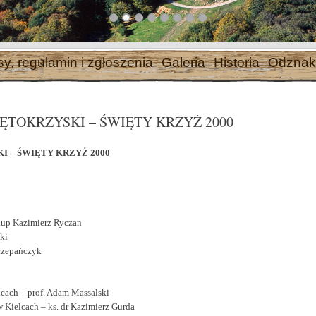
sy, regulamin i zgłoszenia
Galeria
Historia
Odznak
ĘTOKRZYSKI – ŚWIĘTY KRZYŻ 2000
 – ŚWIĘTY KRZYŻ 2000
skup Kazimierz Ryczan
ki
zczepańczyk
cach – prof. Adam Massalski
ielcach – ks. dr Kazimierz Gurda