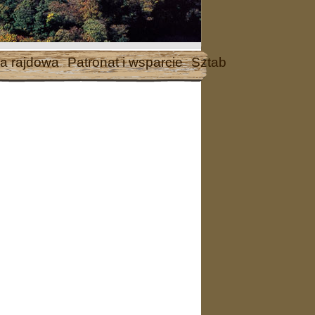
a rajdowa
Patronat i wsparcie
Sztab