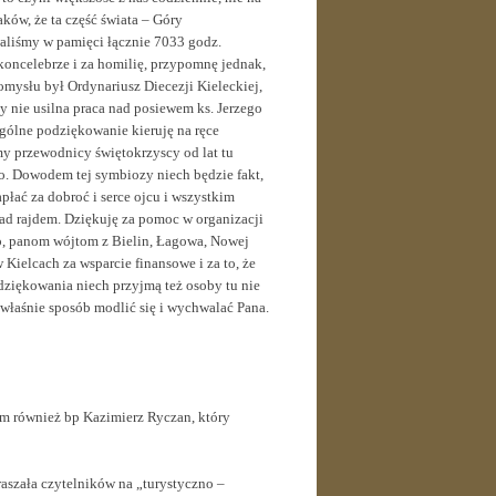
ków, że ta część świata – Góry
waliśmy w pamięci łącznie 7033 godz.
 koncelebrze i za homilię, przypomnę jednak,
mysłu był Ordynariusz Diecezji Kieleckiej,
 nie usilna praca nad posiewem ks. Jerzego
ólne podziękowanie kieruję na ręce
 my przewodnicy świętokrzyscy od lat tu
o. Dowodem tej symbiozy niech będzie fakt,
łać za dobroć i serce ojcu i wszystkim
ad rajdem. Dziękuję za pomoc w organizacji
o, panom wójtom z Bielin, Łagowa, Nowej
ielcach za wsparcie finansowe i za to, że
dziękowania niech przyjmą też osoby tu nie
 właśnie sposób modlić się i wychwalać Pana.
am również bp Kazimierz Ryczan, który
aszała czytelników na „turystyczno –