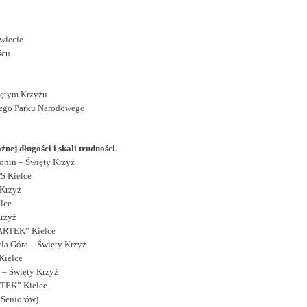
świecie
ścu
iętym Krzyżu
kiego Parku Narodowego
nej długości i skali trudności.
konin – Święty Krzyż
PŚ Kielce
 Krzyż
lce
Krzyż
BARTEK” Kielce
yla Góra – Święty Krzyż
Kielce
 – Święty Krzyż
RTEK” Kielce
a Seniorów)