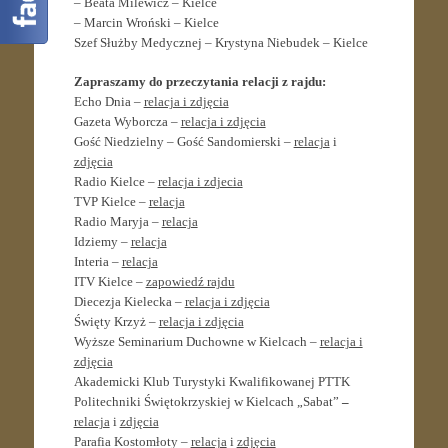
– Beata Milewicz – Kielce
– Marcin Wroński – Kielce
Szef Służby Medycznej – Krystyna Niebudek – Kielce
Zapraszamy do przeczytania relacji z rajdu:
Echo Dnia –
relacja i zdjęcia
Gazeta Wyborcza –
relacja i zdjęcia
Gość Niedzielny – Gość Sandomierski –
relacja
i
zdjęcia
Radio Kielce –
relacja i zdjecia
TVP Kielce –
relacja
Radio Maryja –
relacja
Idziemy –
relacja
Interia –
relacja
ITV Kielce –
zapowiedź rajdu
Diecezja Kielecka –
relacja i zdjęcia
Święty Krzyż –
relacja i zdjęcia
Wyższe Seminarium Duchowne w Kielcach –
relacja i
zdjęcia
Akademicki Klub Turystyki Kwalifikowanej PTTK
Politechniki Świętokrzyskiej w Kielcach „Sabat”
–
relacja
i
zdjęcia
Parafia Kostomłoty –
relacja
i
zdjęcia