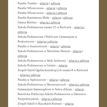
Parafia Tumlin –
relacja
i
zdjęcia
Parafia Włoszczowa –
relacja
i
zdjęcia
Parafia Włoszczowa –
relacja i zdjęcia
Parafia Kazimierza Mała –
relacja
i
zdjęcia
Gmina Bieliny –
relacja i zdjęcia
Szkoła Podstawowa numer 25 w Kielcach –
relacja i
zdjęcia
Szkoła Podstawowa i Publiczne Gimnazjum w
Poskwitowie –
relacja i zdjęcia
Parafia w Iwanowicach –
relacja
i
zdjęcia
Szkoła Podstawowa w Nietulistu Dużym –
relacja
i
zdjęcia
Szkoła Podstawowa w Woli Jachowej –
relacja i zdjęcia
Szkoła Podstawowa w Górnie –
relacja
Zespół Szkół Ogólnokształcących numer 8 w Kielcach
–
relacja i zdjęcia
Parafia w Sędziszowie –
relacja
i
zdjęcia
Szkoła Podstawowa w Skorzeszycach –
relacja i zdjęcia
Gimnazjum Samorządowe w Solcu-Zdroju –
relacja
Katolicka Publiczna Szkoła Podstawowa w Ostrowcu
Świętokrzyskim –
relacja i zdjęcia
Zespół Szkół w Kuczkach Kolonii –
relacja