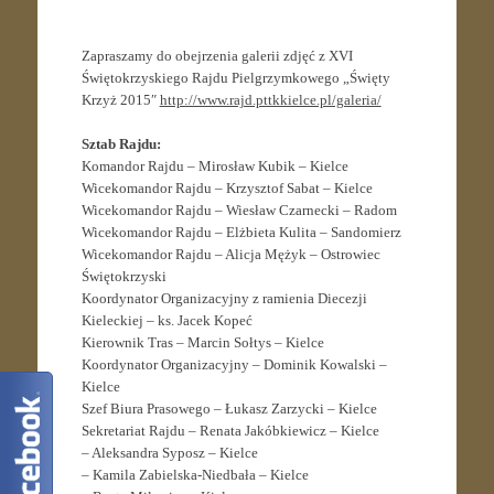
Zapraszamy do obejrzenia galerii zdjęć z XVI
Świętokrzyskiego Rajdu Pielgrzymkowego „Święty
Krzyż 2015″
http://www.rajd.pttkkielce.pl/galeria/
Sztab Rajdu:
Komandor Rajdu – Mirosław Kubik – Kielce
Wicekomandor Rajdu – Krzysztof Sabat – Kielce
Wicekomandor Rajdu – Wiesław Czarnecki – Radom
Wicekomandor Rajdu – Elżbieta Kulita – Sandomierz
Wicekomandor Rajdu – Alicja Mężyk – Ostrowiec
Świętokrzyski
Koordynator Organizacyjny z ramienia Diecezji
Kieleckiej – ks. Jacek Kopeć
Kierownik Tras – Marcin Sołtys – Kielce
Koordynator Organizacyjny – Dominik Kowalski –
Kielce
Szef Biura Prasowego – Łukasz Zarzycki – Kielce
Sekretariat Rajdu – Renata Jakóbkiewicz – Kielce
– Aleksandra Syposz – Kielce
– Kamila Zabielska-Niedbała – Kielce