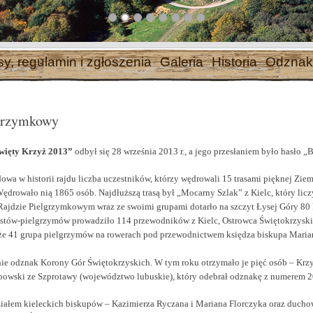
sy, regulamin i zgłoszenia
Galeria
Historia
Odznak
lgrzymkowy
więty Krzyż 2013”
odbył się 28 września 2013 r., a jego przesłaniem było hasło „
owa w historii rajdu liczba uczestników, którzy wędrowali 15 trasami pięknej Ziem
 Wędrowało nią 1865 osób. Najdłuższą trasą był „Mocarny Szlak” z Kielc, który li
ajdzie Pielgrzymkowym wraz ze swoimi grupami dotarło na szczyt Łysej Góry 80 
ystów-pielgrzymów prowadziło 114 przewodników z Kielc, Ostrowca Świętokrzysk
akże 41 grupa pielgrzymów na rowerach pod przewodnictwem księdza biskupa Maria
nie odznak Korony Gór Świętokrzyskich. W tym roku otrzymało je pięć osób – Krzys
owski ze Szprotawy (województwo lubuskie), który odebrał odznakę z numerem 2
iałem kieleckich biskupów – Kazimierza Ryczana i Mariana Florczyka oraz duchown