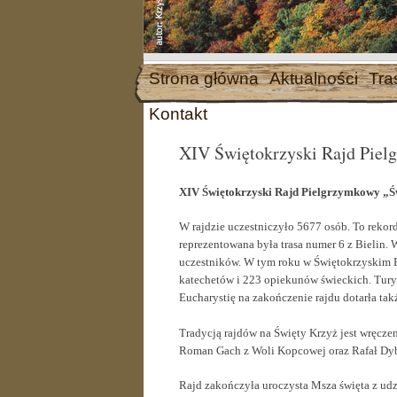
Skip
Strona główna
Aktualności
Tra
to
content
Kontakt
XIV Świętokrzyski Rajd Pie
XIV Świętokrzyski Rajd Pielgrzymkowy „Ś
W rajdzie uczestniczyło 5677 osób. To rekord
reprezentowana była trasa numer 6 z Bielin.
uczestników. W tym roku w Świętokrzyskim R
katechetów i 223 opiekunów świeckich. Tur
Eucharystię na zakończenie rajdu dotarła t
Tradycją rajdów na Święty Krzyż jest wręcze
Roman Gach z Woli Kopcowej oraz Rafał Dyb
Rajd zakończyła uroczysta Msza święta z udz