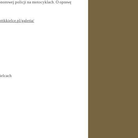
onorowej policji na motocyklach. O oprawę
ttkkielce.pl/galeria/
ielcach