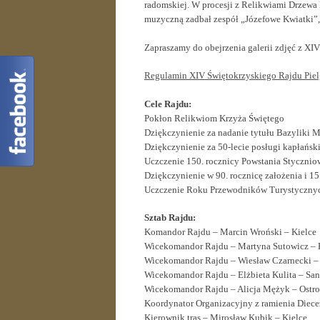
radomskiej. W procesji z Relikwiami Drzewa 
muzyczną zadbał zespół „Józefowe Kwiatki”, 
Zapraszamy do obejrzenia galerii zdjęć z 
Regulamin XIV Świętokrzyskiego Rajdu Pie
Cele Rajdu:
Pokłon Relikwiom Krzyża Świętego
Dziękczynienie za nadanie tytułu Bazyliki M
Dziękczynienie za 50-lecie posługi kapłański
Uczczenie 150. rocznicy Powstania Styczni
Dziękczynienie w 90. rocznicę założenia i 15
Uczczenie Roku Przewodników Turystyczn
Sztab Rajdu:
Komandor Rajdu – Marcin Wroński – Kielce
Wicekomandor Rajdu – Martyna Sutowicz – 
Wicekomandor Rajdu – Wiesław Czarnecki 
Wicekomandor Rajdu – Elżbieta Kulita – Sa
Wicekomandor Rajdu – Alicja Mężyk – Ostro
Koordynator Organizacyjny z ramienia Diecez
Kierownik tras – Mirosław Kubik – Kielce