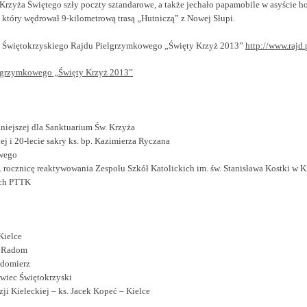
Krzyża Świętego szły poczty sztandarowe, a także jechało papamobile w asyście h
który wędrował 9-kilometrową trasą „Hutniczą” z Nowej Słupi.
XIV Świętokrzyskiego Rajdu Pielgrzymkowego „Święty Krzyż 2013”
http://www.rajd.p
lgrzymkowego „Święty Krzyż 2013”
niejszej dla Sanktuarium Św. Krzyża
ej i 20-lecie sakry ks. bp. Kazimierza Ryczana
owego
. rocznicę reaktywowania Zespołu Szkół Katolickich im. św. Stanisława Kostki w K
ych PTTK
Kielce
– Radom
ndomierz
wiec Świętokrzyski
ji Kieleckiej – ks. Jacek Kopeć – Kielce