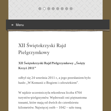
Menu
Skip
to
content
XII Świętokrzyski Rajd
Pielgrzymkowy
XII Świętokrzyski Rajd Pielgrzymkowy „Święty
Krzyż 2011”
odbył się 24 września 2011 r., a jego przesłaniem było
hasło „W Komunii z Bogiem i człowiekiem”.
W rajdzie uczestniczyła rekordowa liczba 4764
turystów-pielgrzymów. Wędrowali oni piętnastoma
trasami, które mają od dwóch do czterdziestu
kilometrów. Najwięcej osób – 1042 – szło trasą