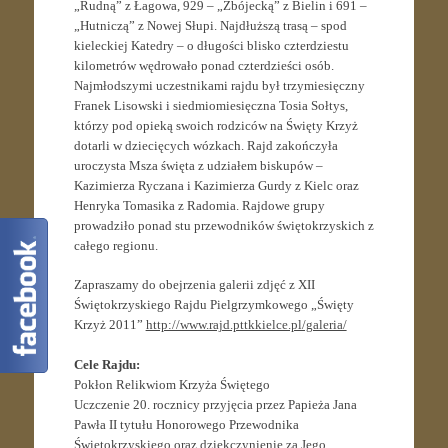
„Rudną” z Łagowa, 929 – „Zbójecką” z Bielin i 691 –
„Hutniczą” z Nowej Słupi. Najdłuższą trasą – spod
kieleckiej Katedry – o długości blisko czterdziestu
kilometrów wędrowało ponad czterdzieści osób.
Najmłodszymi uczestnikami rajdu był trzymiesięczny
Franek Lisowski i siedmiomiesięczna Tosia Sołtys,
którzy pod opieką swoich rodziców na Święty Krzyż
dotarli w dziecięcych wózkach. Rajd zakończyła
uroczysta Msza święta z udziałem biskupów –
Kazimierza Ryczana i Kazimierza Gurdy z Kielc oraz
Henryka Tomasika z Radomia. Rajdowe grupy
prowadziło ponad stu przewodników świętokrzyskich z
całego regionu.
Zapraszamy do obejrzenia galerii zdjęć z XII
Świętokrzyskiego Rajdu Pielgrzymkowego „Święty
Krzyż 2011”
http://www.rajd.pttkkielce.pl/galeria/
Cele Rajdu:
Pokłon Relikwiom Krzyża Świętego
Uczczenie 20. rocznicy przyjęcia przez Papieża Jana
Pawła II tytułu Honorowego Przewodnika
Świętokrzyskiego oraz dziękczynienie za Jego