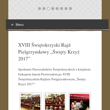
Menu
Skip
to
content
XVIII Świętokrzyski Rajd
Pielgrzymkowy „Święty Krzyż
2017”
Spotkanie Przewodników Świętokrzyskich z księdzem
biskupem Janem Piotrowskim po XVIII
Świętokrzyskim Rajdzie Pielgrzymkowym „Święty
Krzyż 2017”.