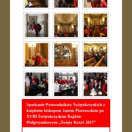
Spotkanie Przewodników Świętokrzyskich z
księdzem biskupem Janem Piotrowskim po
XVIII Świętokrzyskim Rajdzie
Pielgrzymkowym „Święty Krzyż 2017”