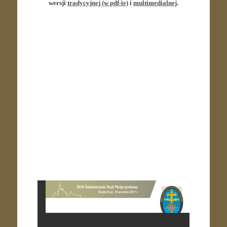
wersji
tradycyjnej (w pdf-ie)
i
multimedialnej
.