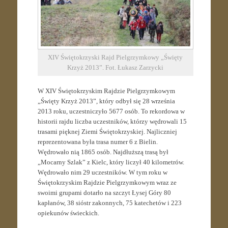
XIV Świętokrzyski Rajd Pielgrzymkowy „Święty
Krzyż 2013”. Fot. Łukasz Zarzycki
W XIV Świętokrzyskim Rajdzie Pielgrzymkowym
„Święty Krzyż 2013”, który odbył się 28 września
2013 roku, uczestniczyło 5677 osób. To rekordowa w
historii rajdu liczba uczestników, którzy wędrowali 15
trasami pięknej Ziemi Świętokrzyskiej. Najliczniej
reprezentowana była trasa numer 6 z Bielin.
Wędrowało nią 1865 osób. Najdłuższą trasą był
„Mocarny Szlak” z Kielc, który liczył 40 kilometrów.
Wędrowało nim 29 uczestników. W tym roku w
Świętokrzyskim Rajdzie Pielgrzymkowym wraz ze
swoimi grupami dotarło na szczyt Łysej Góry 80
kapłanów, 38 sióstr zakonnych, 75 katechetów i 223
opiekunów świeckich.