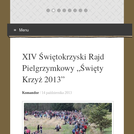
Menu
Skip
to
content
XIV Świętokrzyski Rajd
Pielgrzymkowy „Święty
Krzyż 2013”
Komandor
/
14 października 2013