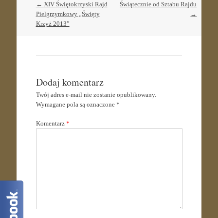
Post
←
XIV Świętokrzyski Rajd
Świątecznie od Sztabu Rajdu
navigation
Pielgrzymkowy „Święty
→
Krzyż 2013”
Dodaj komentarz
Twój adres e-mail nie zostanie opublikowany.
Wymagane pola są oznaczone
*
Komentarz
*