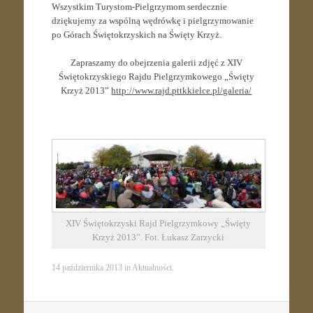
Wszystkim Turystom-Pielgrzymom serdecznie
dziękujemy za wspólną wędrówkę i pielgrzymowanie
po Górach Świętokrzyskich na Święty Krzyż.
Zapraszamy do obejrzenia galerii zdjęć z XIV
Świętokrzyskiego Rajdu Pielgrzymkowego „Święty
Krzyż 2013”
http://www.rajd.pttkkielce.pl/galeria/
XIV Świętokrzyski Rajd Pielgrzymkowy „Święty
Krzyż 2013”. Fot. Łukasz Zarzycki
14 października 2013
in
Aktualności
.