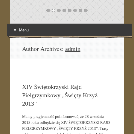
Menu
Skip
to
Author Archives:
admin
content
XIV Świętokrzyski Rajd
Pielgrzymkowy „Święty Krzyż
2013”
Mamy przyjemność poinformować, że 28 września
2013 roku odbędzie się XIV ŚWIĘTOKRZYSKI RAJD
PIELGRZYMKOWY „ŚWIĘTY KRZYŻ 2013”. Trasy