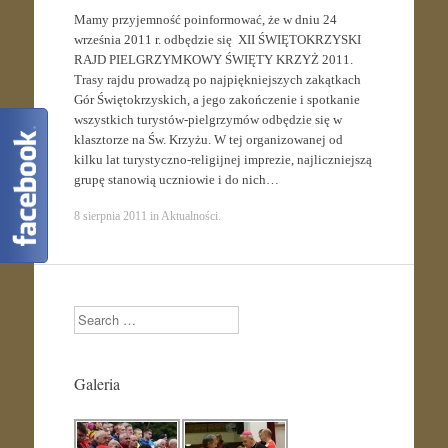
Mamy przyjemność poinformować, że w dniu 24
września 2011 r. odbędzie się XII ŚWIĘTOKRZYSKI
RAJD PIELGRZYMKOWY ŚWIĘTY KRZYŻ 2011.
Trasy rajdu prowadzą po najpiękniejszych zakątkach
Gór Świętokrzyskich, a jego zakończenie i spotkanie
wszystkich turystów-pielgrzymów odbędzie się w
klasztorze na Św. Krzyżu. W tej organizowanej od
kilku lat turystyczno-religijnej imprezie, najliczniejszą
grupę stanowią uczniowie i do nich…
8 sierpnia 2011
in
Aktualności
.
Search
Galeria