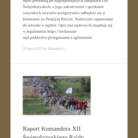
rajdu prowadzą po najpiękniejszych zakątkach Gór
Świętokrzyskich, a jego zakończenie i spotkanie
wszystkich turystów-pielgrzymów odbędzie się w
klasztorze na Świętym Krzyżu. Serdecznie zapraszamy
do udziału w rajdzie. Opis tras rajdowych znajduje się
w regulaminie https://archiwum-
rajd.pttkkielce.pl/regulamin-i-zgloszenia/
24 lipca 2013
in
Aktualności
.
Raport Komandora XII
Świętokrzyskiego Rajdu