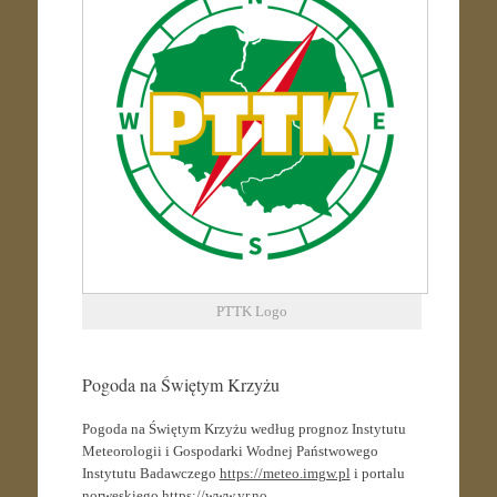
PTTK Logo
Pogoda na Świętym Krzyżu
Pogoda na Świętym Krzyżu według prognoz Instytutu
Meteorologii i Gospodarki Wodnej Państwowego
Instytutu Badawczego
https://meteo.imgw.pl
i portalu
norweskiego
https://www.yr.no
.