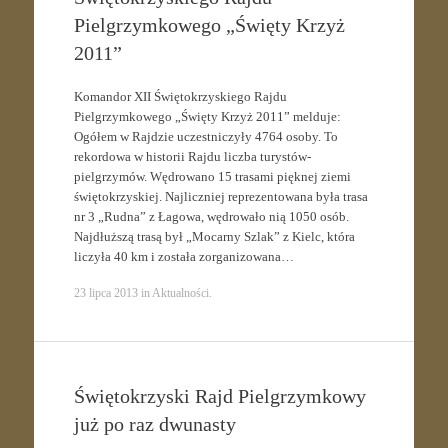
Pielgrzymkowego „Święty Krzyż
2011”
Komandor XII Świętokrzyskiego Rajdu
Pielgrzymkowego „Święty Krzyż 2011” melduje:
Ogółem w Rajdzie uczestniczyły 4764 osoby. To
rekordowa w historii Rajdu liczba turystów-
pielgrzymów. Wędrowano 15 trasami pięknej ziemi
świętokrzyskiej. Najliczniej reprezentowana była trasa
nr 3 „Rudna” z Łagowa, wędrowało nią 1050 osób.
Najdłuższą trasą był „Mocarny Szlak” z Kielc, która
liczyła 40 km i została zorganizowana…
23 lipca 2013
in
Aktualności
.
Świętokrzyski Rajd Pielgrzymkowy
już po raz dwunasty