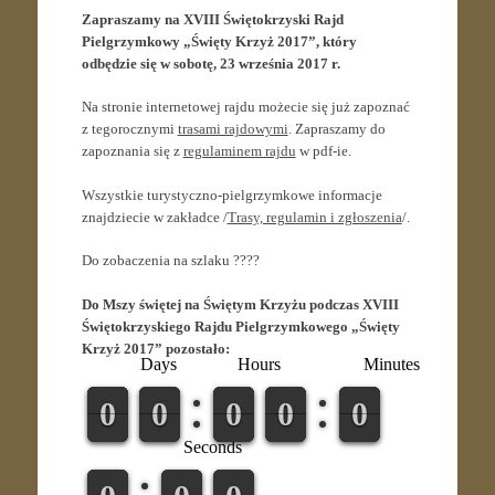
Zapraszamy na XVIII Świętokrzyski Rajd
Pielgrzymkowy „Święty Krzyż 2017”, który
odbędzie się w sobotę, 23 września 2017 r.
Na stronie internetowej rajdu możecie się już zapoznać
z tegorocznymi
trasami rajdowymi
. Zapraszamy do
zapoznania się z
regulaminem rajdu
w pdf-ie.
Wszystkie turystyczno-pielgrzymkowe informacje
znajdziecie w zakładce /
Trasy, regulamin i zgłoszenia
/.
Do zobaczenia na szlaku ????
Do Mszy świętej na Świętym Krzyżu podczas XVIII
Świętokrzyskiego Rajdu Pielgrzymkowego „Święty
Krzyż 2017” pozostało:
Days
Hours
Minutes
9
9
0
0
9
9
0
0
9
9
0
0
9
9
0
0
9
9
0
0
Seconds