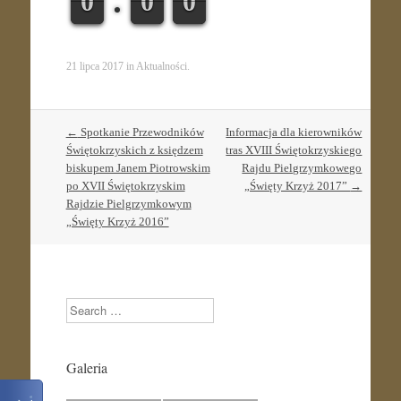
9
9
0
0
9
9
0
0
9
9
0
0
21 lipca 2017
in
Aktualności
.
Post
←
Spotkanie Przewodników
Informacja dla kierowników
navigation
Świętokrzyskich z księdzem
tras XVIII Świętokrzyskiego
biskupem Janem Piotrowskim
Rajdu Pielgrzymkowego
po XVII Świętokrzyskim
„Święty Krzyż 2017”
→
Rajdzie Pielgrzymkowym
„Święty Krzyż 2016”
Search
Galeria