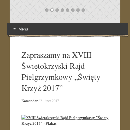
Menu
Skip
to
content
Zapraszamy na XVIII
Świętokrzyski Rajd
Pielgrzymkowy „Święty
Krzyż 2017”
Komandor
/
21 lipca 2017