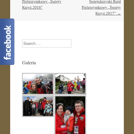
navigation
Pielgrzymkowy „Święty
Świętokrzyski Rajd
Krzyż 2016”
Pielgrzymkowy „Święty
Krzyż 2017”
→
Search
Galeria