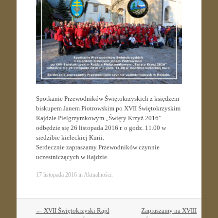
Spotkanie Przewodników Świętokrzyskich z księdzem
biskupem Janem Piotrowskim po XVII Świętokrzyskim
Rajdzie Pielgrzymkowym „Święty Krzyż 2016”
odbędzie się 26 listopada 2016 r. o godz. 11.00 w
siedzibie kieleckiej Kurii.
Serdecznie zapraszamy Przewodników czynnie
uczestniczących w Rajdzie.
17 listopada 2016
in
Aktualności
.
Post
←
XVII Świętokrzyski Rajd
Zapraszamy na XVIII