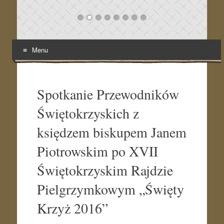
Menu
Skip
to
content
Spotkanie Przewodników
Świętokrzyskich z
księdzem biskupem Janem
Piotrowskim po XVII
Świętokrzyskim Rajdzie
Pielgrzymkowym „Święty
Krzyż 2016”