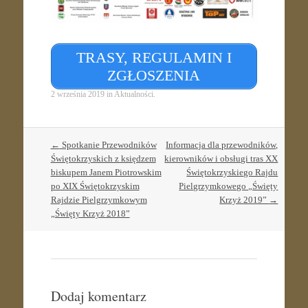
TRASY, REGULAMIN I
ZGŁOSZENIA
2 września 2019
in
Aktualności
.
Post
←
Spotkanie Przewodników
Informacja dla przewodników,
navigation
Świętokrzyskich z księdzem
kierowników i obsługi tras XX
biskupem Janem Piotrowskim
Świętokrzyskiego Rajdu
po XIX Świętokrzyskim
Pielgrzymkowego „Święty
Rajdzie Pielgrzymkowym
Krzyż 2019”
→
„Święty Krzyż 2018”
Dodaj komentarz