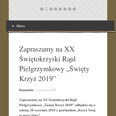
Menu
Skip
to
content
Zapraszamy na XX
Świętokrzyski Rajd
Pielgrzymkowy „Święty
Krzyż 2019”
Komandor
/
2 września 2019
Zapraszamy na XX Świętokrzyski Rajd
Pielgrzymkowy „Święty Krzyż 2019” odbędzie się w
sobotę, 28 września 2019 r. pod hasłem „Krzyż Twój
to moja Arka”.