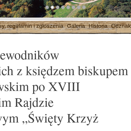
sy, regulamin i zgłoszenia
Galeria
Historia
Odznak
zewodników
ich z księdzem biskupem
wskim po XVIII
im Rajdzie
wym „Święty Krzyż