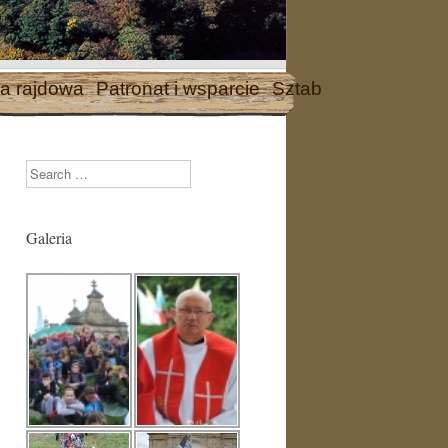
a rajdowa
Patronat i wsparcie
Sztab
Search
Galeria