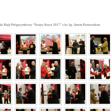
ki Rajd Pielgrzymkowy “Święty Krzyż 2017” z ks. bp. Janem Piotrowskim.