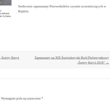
Serdecznie zapraszamy Przewodników czynnie uczestniczących w
Rajdzie.
 „Święty Krzyż
Zapraszamy na XIX Świętokrzyski Rajd Pielgrzymkowy
„Święty Krzyż 2018”
→
.
Wymagane pola są oznaczone
*