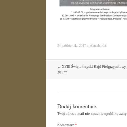
24 października 2017
in
Aktualności
.
Post
←
XVIII Świętokrzyski Rajd Pielgrzymkowy
navigation
2017”
Dodaj komentarz
Twój adres e-mail nie zostanie opublikowany
Komentarz
*