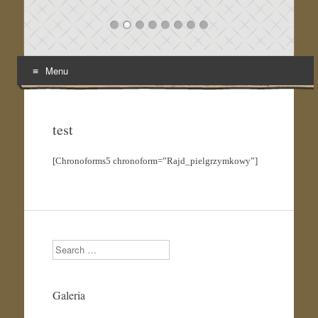
Menu
Skip
to
content
test
[Chronoforms5 chronoform=”Rajd_pielgrzymkowy”]
Search
Galeria